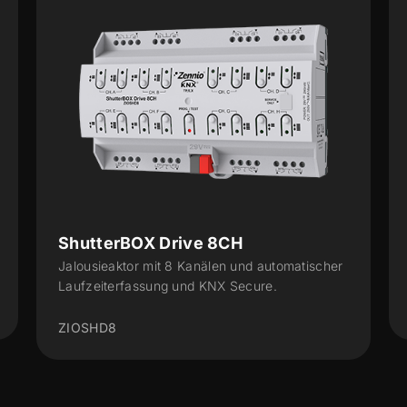
 Drive 8CH
Shutter Coupler 1
it 8 Kanälen und automatischer
AC/DC Jalousie Adapter 
ung und KNX Secure.
ZAC-SHUC1C