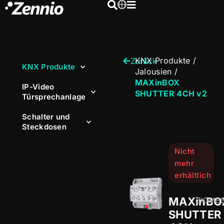
KNX Produkte
/
Zurück
KNX Produkte
Jalousien
/
MAXinBOX
IP-Video
SHUTTER 4CH v2
Türsprechanlage
Schalter und
Steckdosen
Nicht
mehr
erhältlich
MAXinBO
ZIOMB
SHUTTER