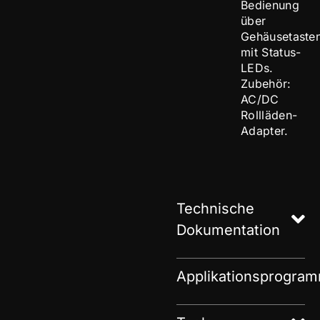
Bedienung
über
Gehäusetaste
mit Status-
LEDs.
Zubehör:
AC/DC
Rollläden-
Adapter.
Technische
Dokumentation
Applikationsprogra