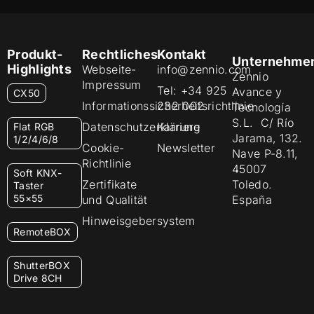
Produkt-
Rechtliches
Kontakt
Unternehme
Highlights
Webseite-
info@zennio.com
Zennio
Impressum
Tel: +34 925
Avance y
CX50
Informationssicherheitsrichtlinie
232 002
Tecnología
S.L. C/ Río
Datenschutzerklärung
Karriere
Flat RGB
Jarama, 132.
1/2/4/6/8
Cookie-
Newsletter
Nave P-8.11,
Richtlinie
45007
Soft KNX-
Zertifikate
Toledo.
Taster
55×55
und Qualität
España
Hinweisgebersystem
RemoteBOX
ShutterBOX
Drive 8CH