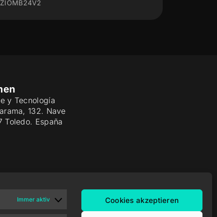
ZIOMB88
ZIOM
men
e y Tecnología
Jarama, 132. Nave
7 Toledo. España
Immer aktiv
Cookies akzeptieren