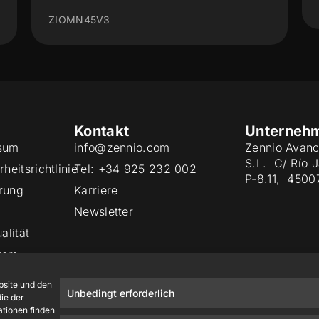
ZIOMB24V2
Kontakt
Unterneh
sum
info@zennio.com
Zennio Avanc
S.L. C/ Río 
heitsrichtlinie
Tel: +34 925 232 002
P-8.11, 4500
rung
Karriere
Newsletter
alität
tem
site und den
Unbedingt erforderlich
ie der
ationen finden