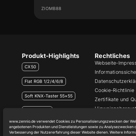
ZIOMN45V3
Produkt-Highlights
Rechtliches
Webseite-Impres
CX50
Informationssicher
Datenschutzerklä
Flat RGB 1/2/4/6/8
Cookie-Richtlinie
Soft KNX-Taster 55×55
Zertifikate und Qu
Hinweisgebersys
RemoteBOX
www.zennio.de verwendet Cookies zu Personalisierungszwecken der Web
ShutterBOX Drive 8CH
angebotenen Produkten und Dienstleistungen sowie zu Analysezwecken d
Verbesserung der Nutzererfahrung dieser Website dienen. Weitere Inform