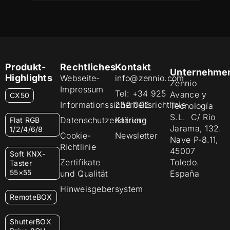
Produkt-
Rechtliches
Kontakt
Unternehme
Highlights
Webseite-
info@zennio.com
Zennio
Impressum
Tel: +34 925
Avance y
CX50
Informationssicherheitsrichtlinie
232 002
Tecnología
S.L. C/ Río
Datenschutzerklärung
Karriere
Flat RGB
Jarama, 132.
1/2/4/6/8
Cookie-
Newsletter
Nave P-8.11,
Richtlinie
45007
Soft KNX-
Zertifikate
Toledo.
Taster
55×55
und Qualität
España
Hinweisgebersystem
RemoteBOX
ShutterBOX