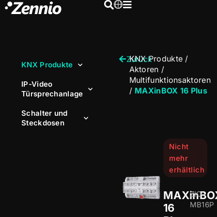
KNX Produkte
/
Zurück
KNX Produkte
Aktoren
/
Multifunktionsaktoren
IP-Video
/
MAXinBOX 16 Plus
Türsprechanlage
Schalter und
Steckdosen
Nicht
mehr
erhältlich
MAXinBO
ZIO-
MB16P
16