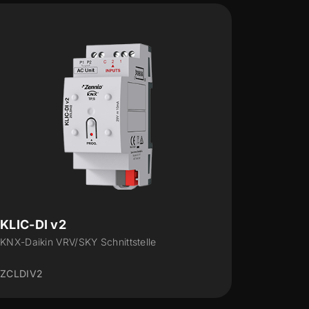
KLIC-MITT v3
KLIC-MITT Mitsubishi Electric-KNX Gateway
(IT Verbinder)
ZCLMITTV3