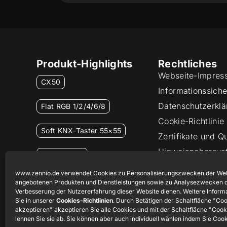
Produkt-Highlights
Rechtliches
Webseite-Impres
CX50
Informationssicher
Datenschutzerklä
Flat RGB 1/2/4/6/8
Cookie-Richtlinie
Soft KNX-Taster 55×55
Zertifikate und Qu
Hinweisgebersys
RemoteBOX
www.zennio.de verwendet Cookies zu Personalisierungszwecken der Web
ShutterBOX Drive 8CH
angebotenen Produkten und Dienstleistungen sowie zu Analysezwecken d
Verbesserung der Nutzererfahrung dieser Website dienen. Weitere Inform
Sie in unserer
Cookies-Richtlinien
. Durch Betätigen der Schaltfläche "Co
akzeptieren" akzeptieren Sie alle Cookies und mit der Schaltfläche "Coo
lehnen Sie sie ab. Sie können aber auch individuell wählen indem Sie Coo