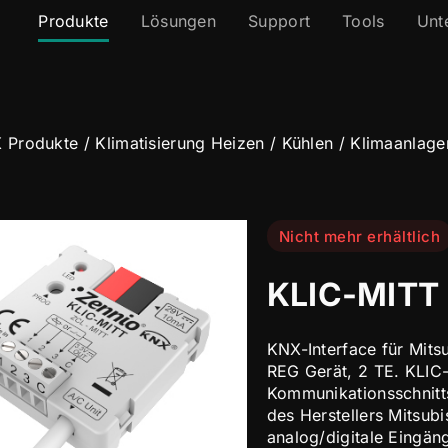
Produkte
Lösungen
Support
Tools
Unt
 Produkte
/
Klimatisierung Heizen / Kühlen
/
Klimaanlage
Nicht mehr erhältlich
KLIC-MITT
KNX-Interface für Mitsu
REG Gerät, 2 TE. KLIC-M
Kommunikationsschnitts
des Herstellers Mitsubi
analog/digitale Eingä