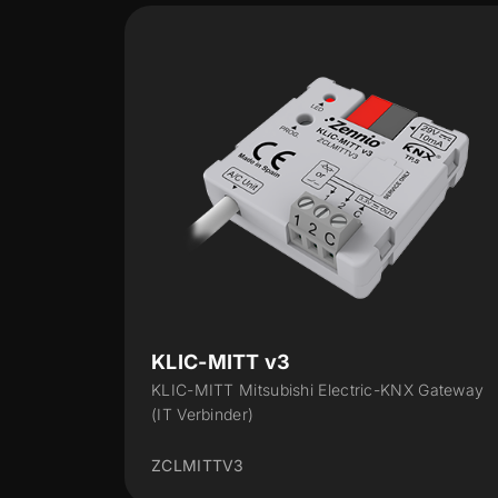
KLIC-DD v3
Electric-KNX Gateway
KNX - Daikin Schnittstelle
ZCLDDV3