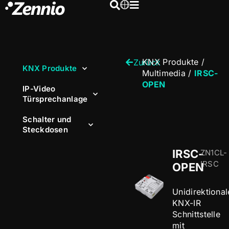
KNX Produkte
/
Zurück
KNX Produkte
Multimedia
/
IRSC-
OPEN
IP-Video
Türsprechanlage
Schalter und
Steckdosen
IRSC-
ZN1CL-
IRSC
OPEN
Unidirektional
KNX-IR
Schnittstelle
mit