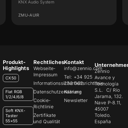
KNX Audio System
ZMU-AUIR
Produkt-
Rechtliches
Kontakt
Unternehme
Highlights
Webseite-
info@zennio.com
Zennio
Impressum
Tel: +34 925
Avance y
CX50
Informationssicherheitsrichtlinie
232 002
Tecnología
S.L. C/ Río
Datenschutzerklärung
Karriere
Flat RGB
Jarama, 132.
1/2/4/6/8
Cookie-
Newsletter
Nave P-8.11,
Richtlinie
45007
Soft KNX-
Zertifikate
Toledo.
Taster
55×55
und Qualität
España