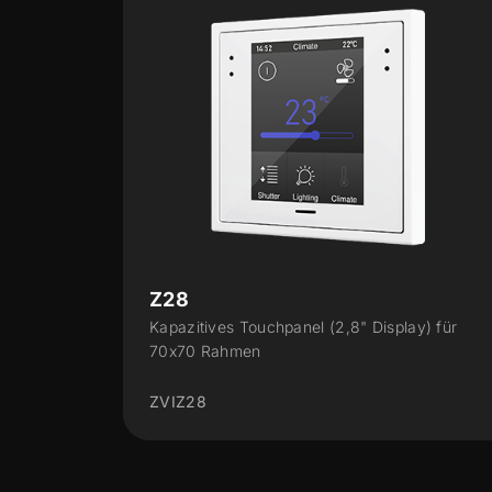
CX50
play) für
Kapazitives Touchpanel mit 5"
ZVICX50