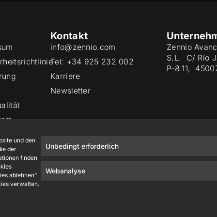
Kontakt
Unterneh
sum
info@zennio.com
Zennio Avanc
S.L. C/ Río 
heitsrichtlinie
Tel: +34 925 232 002
P-8.11, 4500
rung
Karriere
Newsletter
alität
tem
site und den
Unbedingt erforderlich
ie der
ationen finden
okies
Webanalyse
kies ablehnen"
kies verwalten.
Zennio Avance y Tecnología S.L. © 2026