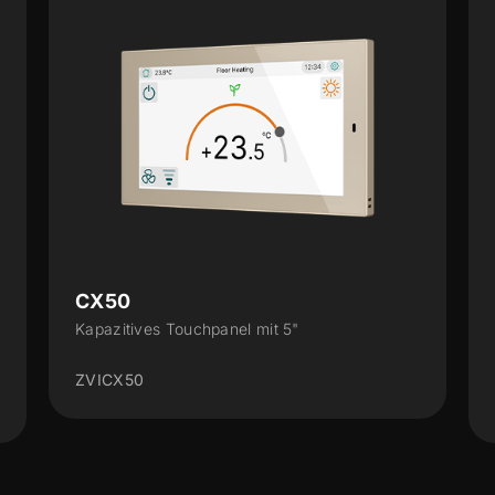
Z35 v3
Kapazitives Touchpanel mit 3.5“ Display und
Feuchtigkeitssensor
ZVIZ35V3