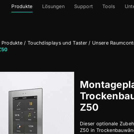
Produkte
Lösungen
Support
Tools
Unt
 Produkte
/
Touchdisplays und Taster
/
Unsere Raumcontr
Z50
Montagepla
Trockenba
Z50
Dieser optionale Zubeh
Z50 in Trockenbauwän