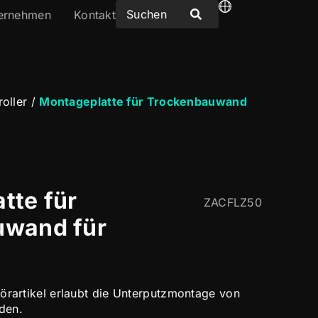
ernehmen
Kontakt
oller
/
Montageplatte für Trockenbauwand
tte für
ZACFLZ50
uwand für
örartikel erlaubt die Unterputzmontage von
den.