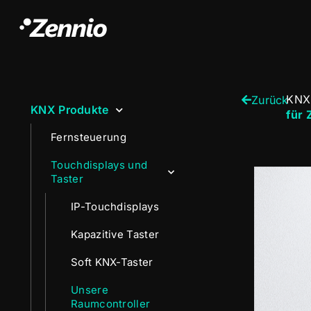
KNX
Zurück
KNX Produkte
für 
Fernsteuerung
Touchdisplays und
Taster
IP-Touchdisplays
Kapazitive Taster
Soft KNX-Taster
Unsere
Raumcontroller