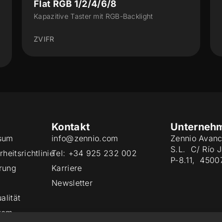
/8
Flat 55 Display v2
 RGB-Backlight
Kapazitive Taster mit Display (5
ZVIF55DV2
Kontakt
Unterneh
sum
info@zennio.com
Zennio Avanc
S.L. C/ Río 
heitsrichtlinie
Tel: +34 925 232 002
P-8.11, 4500
rung
Karriere
Newsletter
alität
tem