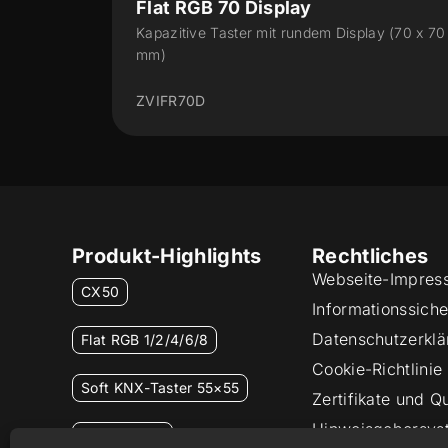
 70 Display
Flat RGB 1/2/4/6
aster mit rundem Display (70 x 70
Kapazitive Taster mit
ZVIFR
Produkt-Highlights
Rechtliches
Webseite-Impres
CX50
Informationssicher
Datenschutzerklä
Flat RGB 1/2/4/6/8
Cookie-Richtlinie
Soft KNX-Taster 55×55
Zertifikate und Qu
Hinweisgebersys
RemoteBOX