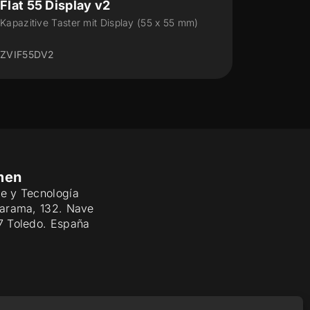
Flat RGB 70 Display
5 x 55 mm)
Kapazitive Taster mit rundem Display (70 
mm)
ZVIFR70D
men
e y Tecnología
Jarama, 132. Nave
7 Toledo. España