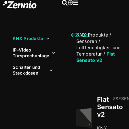
KNX Produkte
/
Zurück
KNX Produkte
Sensoren
/
Luftfeuchtigkeit und
IP-Video
Temperatur
/
Flat
Türsprechanlage
Sensato v2
Schalter und
Steckdosen
Flat
ZSFSE
Sensato
v2
KNX