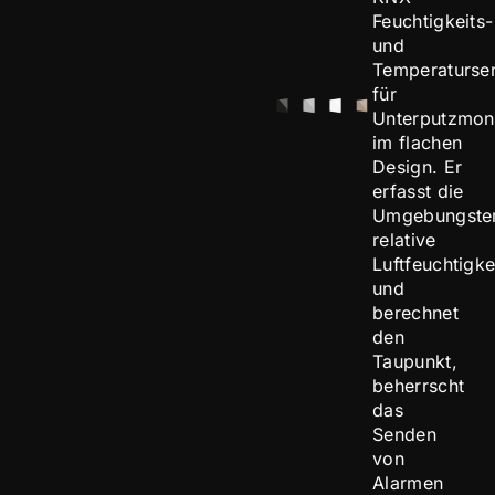
Feuchtigkeits-
und
Temperaturse
für
Unterputzmon
im flachen
Design. Er
erfasst die
Umgebungstem
relative
Luftfeuchtigke
und
berechnet
den
Taupunkt,
beherrscht
das
Senden
von
Alarmen