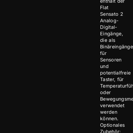
enthält der
Flat
Sensato 2
Analog-
Digital-
Eingänge,
die als
Binäreingäng
für
Sensoren
und
potentialfreie
Taster, für
Temperaturfüh
oder
Bewegungsme
verwendet
werden
können.
Optionales
Zubehör: