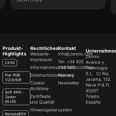
9900015
Produkt-
Rechtliches
Kontakt
Unternehme
Highlights
Webseite-
info@zennio.com
Zennio
Impressum
Tel: +34 925
Avance y
CX50
Informationssicherheitsrichtlinie
232 002
Tecnología
S.L. C/ Río
Datenschutzerklärung
Karriere
Flat RGB
Jarama, 132.
1/2/4/6/8
Cookie-
Newsletter
Nave P-8.11,
Richtlinie
45007
Soft KNX-
Zertifikate
Toledo.
Taster
55×55
und Qualität
España
Hinweisgebersystem
RemoteBOX