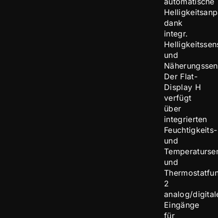
automatische
Helligkeitsan
dank
integr.
Helligkeitssen
und
Näherungssen
Der Flat-
Display H
verfügt
über
integrierten
Feuchtigkeits-
und
Temperaturse
und
Thermostatfun
2
analog/digital
Eingänge
für