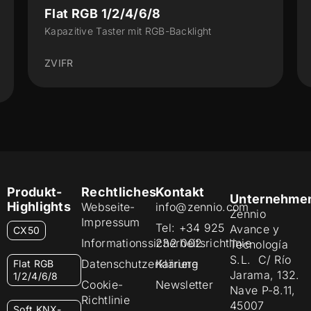
Flat 55 Display v2
t
Kapazitive Taster mit Display (55 x 55 mm)
ZVIF55DV2
Produkt-
Rechtliches
Kontakt
Unternehme
Highlights
Webseite-
info@zennio.com
Zennio
Impressum
Tel: +34 925
Avance y
CX50
Informationssicherheitsrichtlinie
232 002
Tecnología
S.L. C/ Río
Datenschutzerklärung
Karriere
Flat RGB
Jarama, 132.
1/2/4/6/8
Cookie-
Newsletter
Nave P-8.11,
Richtlinie
45007
Soft KNX-