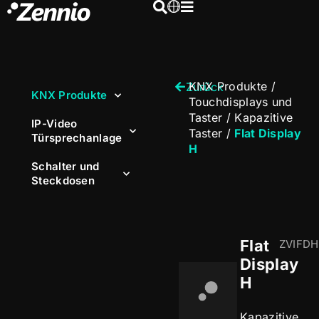
KNX Produkte
/
Zurück
KNX Produkte
Touchdisplays und
Taster
/
Kapazitive
IP-Video
Taster
/
Flat Display
Türsprechanlage
H
Schalter und
Steckdosen
Flat
ZVIFDH
Display
H
Kapazitive