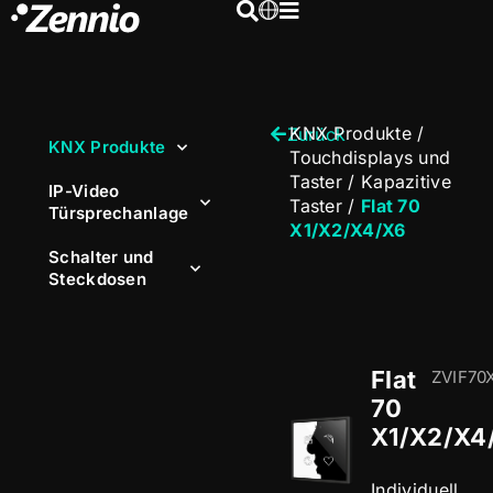
KNX Produkte
/
Zurück
KNX Produkte
Touchdisplays und
Taster
/
Kapazitive
IP-Video
Taster
/
Flat 70
Türsprechanlage
X1/X2/X4/X6
Schalter und
Steckdosen
Flat
ZVIF70
70
X1/X2/X4
Individuell