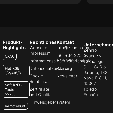
Produkt-
Rechtliches
Kontakt
Unternehme
Highlights
Webseite-
info@zennio.com
Zennio
Impressum
Tel: +34 925
Avance y
CX50
Informationssicherheitsrichtlinie
232 002
Tecnología
S.L. C/ Río
Datenschutzerklärung
Karriere
Flat RGB
Jarama, 132.
1/2/4/6/8
Cookie-
Newsletter
Nave P-8.11,
Richtlinie
45007
Soft KNX-
Zertifikate
Toledo.
Taster
55×55
und Qualität
España
Hinweisgebersystem
RemoteBOX