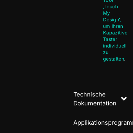
Tool
‚Touch
My
Design‘,
um Ihren
Kapazitive
Taster
individuell
zu
gestalten
.
Technische
Dokumentation
Applikationsprogra