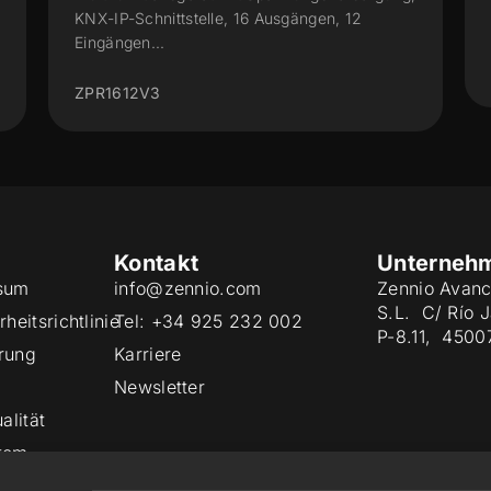
Ausgänge 16 A - 5 A/D Eingänge
ZIOMN45V3
Kontakt
Unterneh
sum
info@zennio.com
Zennio Avanc
S.L. C/ Río 
heitsrichtlinie
Tel: +34 925 232 002
P-8.11, 4500
rung
Karriere
Newsletter
alität
tem