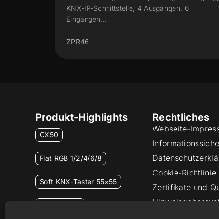
 6
KNX-IP-Schnittstelle, 16 Ausgängen, 12
Eingängen...
ZPR1612V3
Produkt-Highlights
Rechtliches
Webseite-Impres
CX50
Informationssicher
Datenschutzerklä
Flat RGB 1/2/4/6/8
Cookie-Richtlinie
Soft KNX-Taster 55×55
Zertifikate und Qu
Hinweisgebersys
RemoteBOX