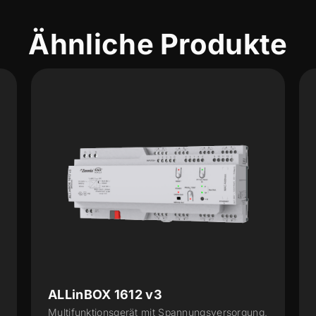
Ähnliche Produkte
MINiBOX 45 v3
,
KNX Multifunktionsaktor mit KNX Secure - 4