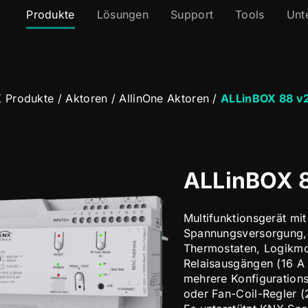
Produkte
Lösungen
Support
Tools
Unt
 Produkte
/
Aktoren
/
AllinOne Aktoren
/
ALLinBOX 88 v
ALLinBOX 
Multifunktionsgerät mi
Spannungsversorgung, 
Thermostaten, Logikmo
Relaisausgängen (16 A 
mehrere Konfigurations
oder Fan-Coil-Regler (