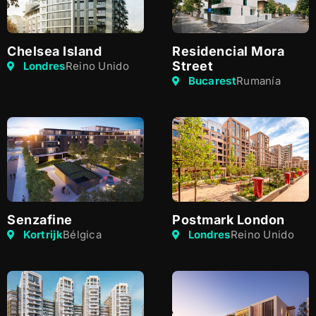
Chelsea Island
Residencial Mora
Street
Londres
Reino Unido
Bucarest
Rumanía
Senzafine
Postmark London
Kortrijk
Bélgica
Londres
Reino Unido