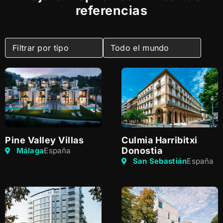
referencias
Pine Valley Villas
Culmia Harribitxi
Donostia
Málaga
España
San Sebastián
España