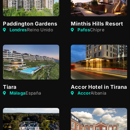
Paddington Gardens
Minthis Hills Resort
Londres
Reino Unido
Pafos
Chipre
Tiara
Accor Hotel in Tirana
Málaga
España
Accor
Albania