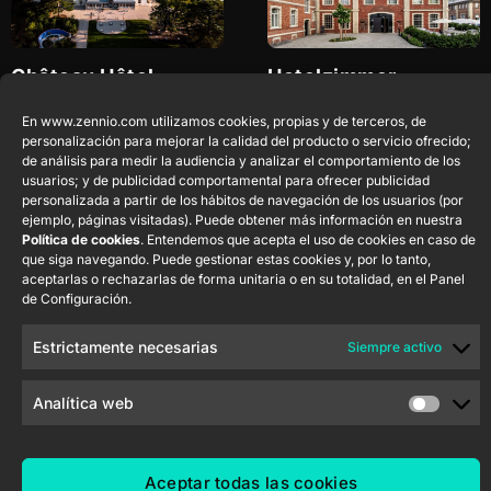
Château Hôtel
Hotelzimmer
Maubreuil – Nantes
Heyligenstaedt
Nantes
Francia
Giessen
Alemania
En www.zennio.com utilizamos cookies, propias y de terceros, de
personalización para mejorar la calidad del producto o servicio ofrecido;
de análisis para medir la audiencia y analizar el comportamiento de los
usuarios; y de publicidad comportamental para ofrecer publicidad
personalizada a partir de los hábitos de navegación de los usuarios (por
ejemplo, páginas visitadas). Puede obtener más información en nuestra
Política de cookies
. Entendemos que acepta el uso de cookies en caso de
que siga navegando. Puede gestionar estas cookies y, por lo tanto,
aceptarlas o rechazarlas de forma unitaria o en su totalidad, en el Panel
de Configuración.
Green Nature Otel
IHG Table Bay Cape
Estrictamente necesarias
Siempre activo
Sarıgerme
Town
Mugla
Turquía
Ciudad del Cabo
Analítica web
Sudáfrica
Aceptar todas las cookies