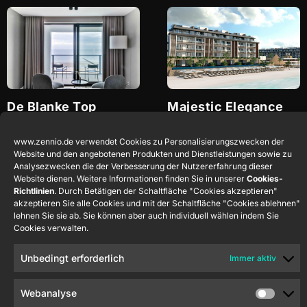
De Blanke Top
Majestic Elegance
Costa Mujeres
Cadzand
Niederlande
Quintana Roo
Mexiko
www.zennio.de verwendet Cookies zu Personalisierungszwecken der
Website und den angebotenen Produkten und Dienstleistungen sowie zu
Analysezwecken die der Verbesserung der Nutzererfahrung dieser
Website dienen. Weitere Informationen finden Sie in unserer
Cookies-
Richtlinien
. Durch Betätigen der Schaltfläche "Cookies akzeptieren"
akzeptieren Sie alle Cookies und mit der Schaltfläche "Cookies ablehnen"
lehnen Sie sie ab. Sie können aber auch individuell wählen indem Sie
Cookies verwalten.
Unbedingt erforderlich
Immer aktiv
Live Aqua San
Royalton Miramar
Miguel de Allende
Cancun
Webanalyse
Guanajuato
México
Cancún
Mexiko