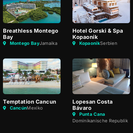
Breathless Montego
Hotel Gorski & Spa
Bay
Kopaonik
Montego Bay
Jamaika
Kopaonik
Serbien
Temptation Cancun
Lopesan Costa
Bávaro
Cancún
Mexiko
Punta Cana
Dominikanische Republik