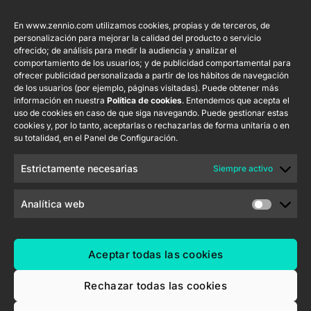
Productos
Legal
Contacto
Empresa
destacados
En www.zennio.com utilizamos cookies, propias y de terceros, de
Aviso Legal del
info@zennio.com
Zennio Avance
personalización para mejorar la calidad del producto o servicio
sitio web
Tel: +34 925
y Tecnología
CX50
ofrecido; de análisis para medir la audiencia y analizar el
Política de
232 002
comportamiento de los usuarios; y de publicidad comportamental para
S.L. C/ Río
ofrecer publicidad personalizada a partir de los hábitos de navegación
Seguridad de la
Jarama, 132.
Flat RGB
Trabaja con
de los usuarios (por ejemplo, páginas visitadas). Puede obtener más
Información
Nave P-8.11,
1/2/4/6/8
nosotros
información en nuestra
Política de cookies
. Entendemos que acepta el
45007 Toledo.
uso de cookies en caso de que siga navegando. Puede gestionar estas
Aviso de
Newsletter
España
cookies y, por lo tanto, aceptarlas o rechazarlas de forma unitaria o en
Pulsador
Privacidad
su totalidad, en el Panel de Configuración.
Soft KNX
Política de
55×55
Cookies
Estrictamente necesarias
Siempre activo
Certificados y
RemoteBOX
Calidad
Analítica web
ShutterBOX
Canal Ético
Drive 8CH
Aceptar todas las cookies
Rechazar todas las cookies