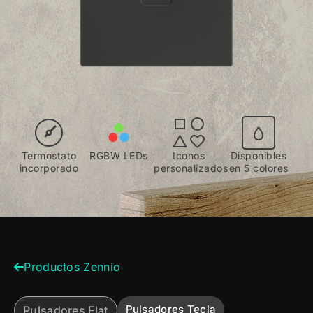
Termostato
RGBW LEDs
Iconos
Disponibles
incorporado
personalizados
en 5 colores
Productos Zennio
Pulsadores Tecla
Pulsadores Flat