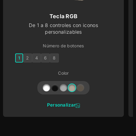
Tecla RGB
De 1 a 8 controles con iconos
personalizables
Número de botones
1
2
4
6
8
Color
Personalizar