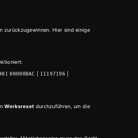
on zurückzugewinnen. Hier sind einige
ktioniert:
|
|
981
00000BAC
11197196
en
Werksreset
durchzuführen, um die