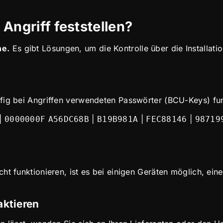
Angriff feststellen?
he.
Es gibt Lösungen, um die Kontrolle über die Installati
fig bei Angriffen verwendeten Passwörter (BCU-Keys) fun
|
|
|
|
0000000F
A56DC68B
B19B981A
FEC88146
98719
ht funktionieren, ist es bei einigen Geräten möglich, ein
aktieren