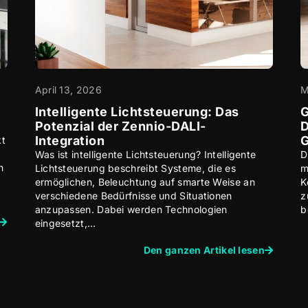
April 13, 2026
M
Intelligente Lichtsteuerung: Das
G
Potenzial der Zennio-DALI-
D
Integration
kt
Was ist intelligente Lichtsteuerung? Intelligente
D
h
Lichtsteuerung beschreibt Systeme, die es
m
ermöglichen, Beleuchtung auf smarte Weise an
K
verschiedene Bedürfnisse und Situationen
z
anzupassen. Dabei werden Technologien
b
eingesetzt,…
Den ganzen Artikel lesen