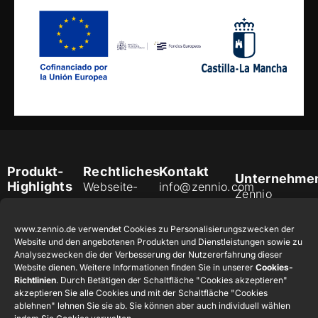
Produkt-
Rechtliches
Kontakt
Unternehme
Highlights
Webseite-
info@zennio.com
Zennio
Impressum
Tel: +34 925
Avance y
CX50
Informationssicherheitsrichtlinie
232 002
Tecnología
www.zennio.de verwendet Cookies zu Personalisierungszwecken der
S.L. C/ Río
Website und den angebotenen Produkten und Dienstleistungen sowie zu
Datenschutzerklärung
Karriere
Flat RGB
Analysezwecken die der Verbesserung der Nutzererfahrung dieser
Jarama, 132.
1/2/4/6/8
Cookie-
Newsletter
Website dienen. Weitere Informationen finden Sie in unserer
Cookies-
Nave P-8.11,
Richtlinien
. Durch Betätigen der Schaltfläche "Cookies akzeptieren"
Richtlinie
45007
Soft KNX-
akzeptieren Sie alle Cookies und mit der Schaltfläche "Cookies
Zertifikate
Toledo.
Taster
ablehnen" lehnen Sie sie ab. Sie können aber auch individuell wählen
55×55