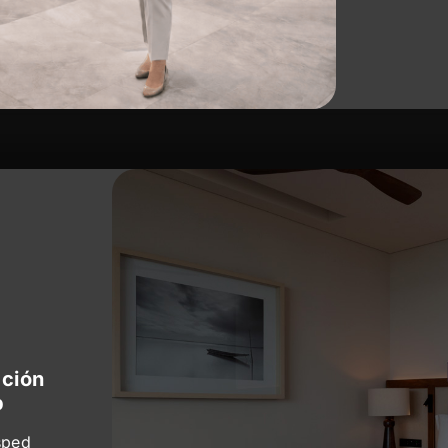
ación
p
sped