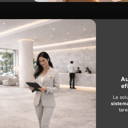
Au
ef
La sol
sistem
tare