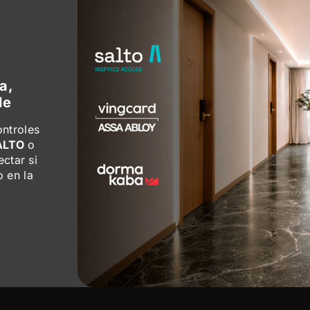
a,
le
ontroles
ALTO
o
ctar si
 en la