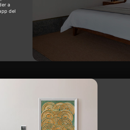
der a
app del