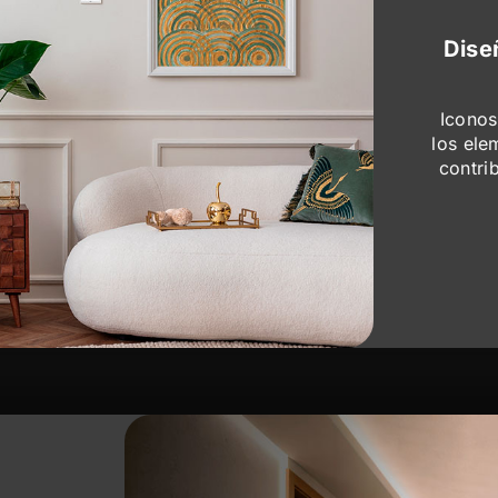
Diseñ
Iconos
los ele
contri