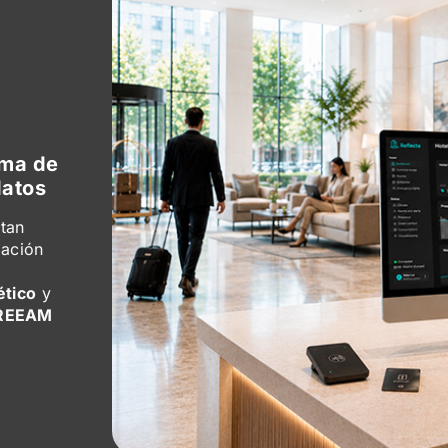
oma de
datos
stan
pación
ético
y
REEAM