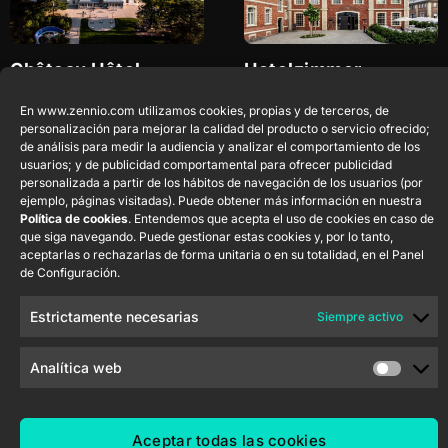
Château Hôtel
Hotelzimmer
Maubreuil – Nantes
Heyligenstaedt
Nantes
Francia
Giessen
Alemania
En www.zennio.com utilizamos cookies, propias y de terceros, de
personalización para mejorar la calidad del producto o servicio ofrecido;
de análisis para medir la audiencia y analizar el comportamiento de los
usuarios; y de publicidad comportamental para ofrecer publicidad
personalizada a partir de los hábitos de navegación de los usuarios (por
ejemplo, páginas visitadas). Puede obtener más información en nuestra
Política de cookies
. Entendemos que acepta el uso de cookies en caso de
que siga navegando. Puede gestionar estas cookies y, por lo tanto,
aceptarlas o rechazarlas de forma unitaria o en su totalidad, en el Panel
de Configuración.
Green Nature Otel
IHG Table Bay Cape
Estrictamente necesarias
Siempre activo
Sarıgerme
Town
Mugla
Turquía
Ciudad del Cabo
Analítica web
Sudáfrica
Aceptar todas las cookies