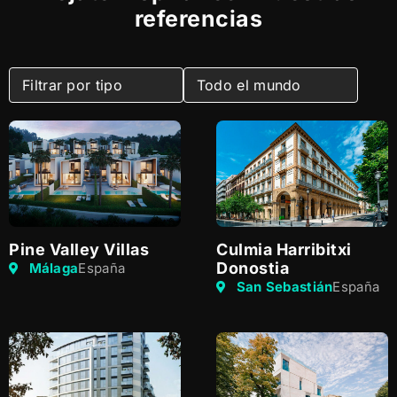
referencias
Pine Valley Villas
Culmia Harribitxi
Donostia
Málaga
España
San Sebastián
España