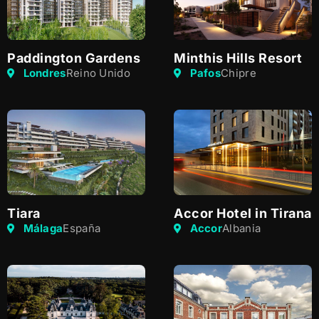
Paddington Gardens
Minthis Hills Resort
Londres
Reino Unido
Pafos
Chipre
Tiara
Accor Hotel in Tirana
Málaga
España
Accor
Albania