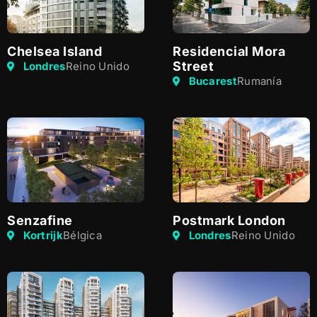
Chelsea Island
Residencial Mora
Street
Londres
Reino Unido
Bucarest
Rumanía
Senzafine
Postmark London
Kortrijk
Bélgica
Londres
Reino Unido