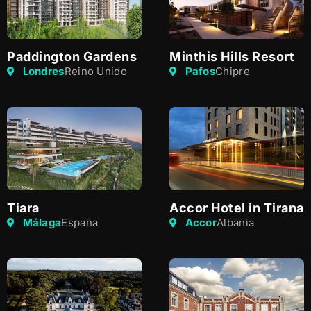
Paddington Gardens
Minthis Hills Resort
Londres
Reino Unido
Pafos
Chipre
Tiara
Accor Hotel in Tirana
Málaga
España
Accor
Albania