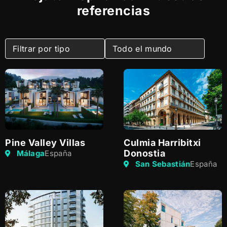
referencias
Pine Valley Villas
Culmia Harribitxi
Donostia
Málaga
España
San Sebastián
España