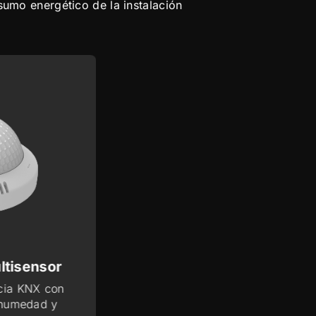
sumo energético de la instalación
ltisensor
Presentia C v2
cia KNX con
Detector de presencia KNX
 humedad y
sensor de luminosidad 