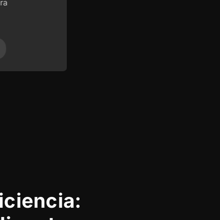
ra
temperatura
Color
iciencia: