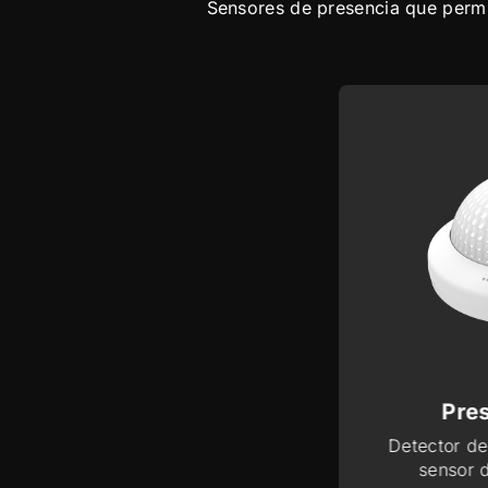
Sensores de presencia que permit
esentia C Multisensor
Pres
ector de presencia KNX con
Detector d
nsores de CO₂, humedad y
sensor 