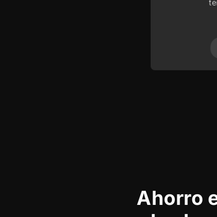
temperatura
t
Color
Ahorro e