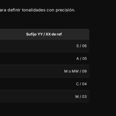
ara definir tonalidades con precisión.
Sufijo YY / XX de ref
S / 06
A / 05
M o MW / 09
C / 04
M / 03