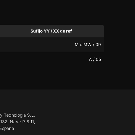
Sufijo YY / XX de ref
M o MW / 09
A / 05
y Tecnología S.L.
 132. Nave P-8.11,
 España