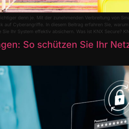
 wichtiger denn je. Mit der zunehmenden Verbreitung von S
ick auf Cyberangriffe. In diesem Beitrag erfahren Sie, war
ie Sie Ihr System effektiv absichern. Was ist KNX Secure? K
agen: So schützen Sie Ihr Net