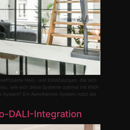
effiziente Heiz- und Kühllösungen, die sich
ennio, wie sich diese Systeme optimal mit KNX-
ie-System? Ein Aerothermie-System nutzt die
io-DALI-Integration