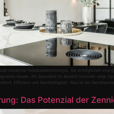
unkt moderner Gebäudetechnologie. Sie ermöglichen energie
ntegrieren lassen. Als Spezialist im Bereich Domotik zeigt Z
mfort, Effizienz und Nachhaltigkeit. Was ist ein Aerotherm
erung: Das Potenzial der Zenn