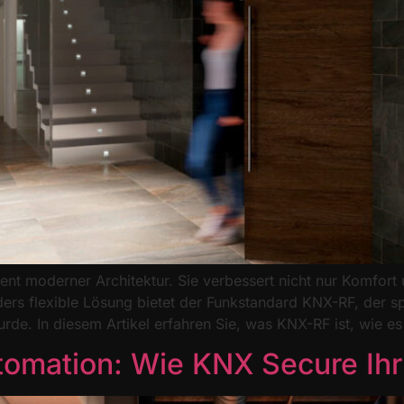
nt moderner Architektur. Sie verbessert nicht nur Komfort 
ders flexible Lösung bietet der Funkstandard KNX-RF, der s
de. In diesem Artikel erfahren Sie, was KNX-RF ist, wie es 
tomation: Wie KNX Secure Ih