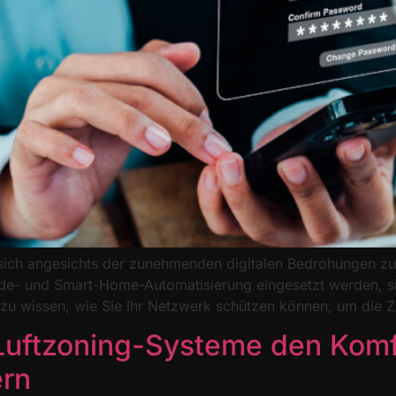
sich angesichts der zunehmenden digitalen Bedrohungen zu 
ude- und Smart-Home-Automatisierung eingesetzt werden, si
zu wissen, wie Sie Ihr Netzwerk schützen können, um die Z
Luftzoning-Systeme den Komf
ern