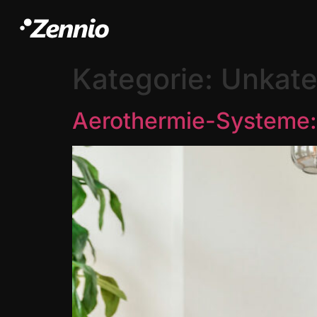
Kategorie:
Unkate
Aerothermie-Systeme: