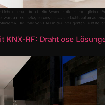
ente Lichtsteuerung beschreibt Systeme, die es ermöglichen,
i werden Technologien eingesetzt, die Lichtquellen automat
imieren. Die Rolle von DALI in der intelligenten Lichtsteue
t KNX-RF: Drahtlose Lösung