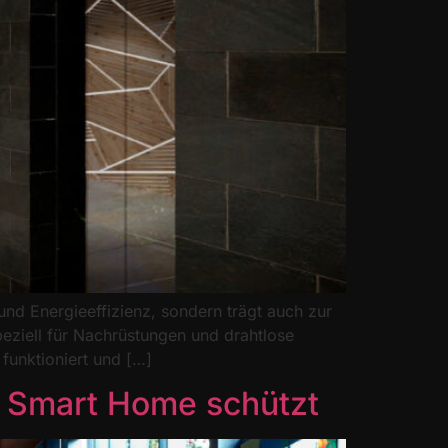
und Energieeffizienz, sondern trägt auch zur
peziell für Nachrüstungen und drahtlose
funktioniert und […]
r Smart Home schützt