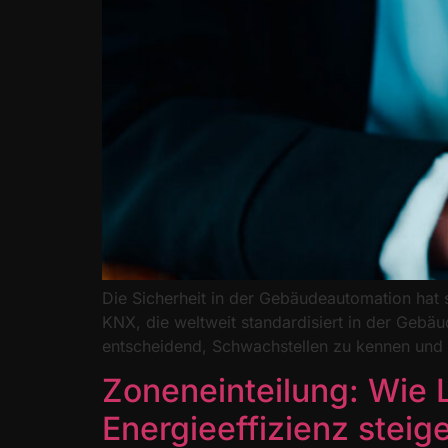
Die Sicherheit in der Gebäudeautomation hat 
KNX, die weltweit standardisiert in der Gebä
entscheidend, Schwachstellen zu kennen und 
Zoneneinteilung: Wie 
Energieeffizienz steig