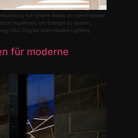
 Beleuchtung auf smarte Weise an verschiedene
isch regulieren, um Energie zu sparen,
rung DALI (Digital Addressable Lighting
en für moderne