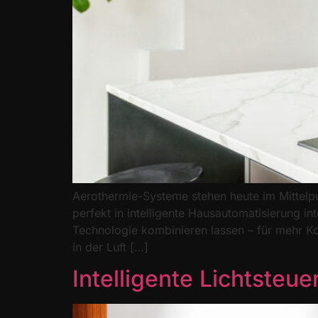
Aerothermie-Systeme stehen heute im Mittelp
perfekt in intelligente Hausautomatisierung i
Technologie kombinieren lassen – für mehr Ko
in der Luft […]
Intelligente Lichtsteu