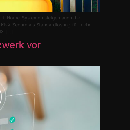
mart-Home-Systemen steigen auch die
um KNX Secure als Standardlösung für mehr
NX […]
zwerk vor