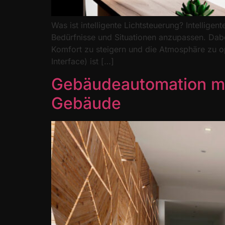
Was ist intelligente Lichtsteuerung? Intellig
Bedürfnisse und Situationen anzupassen. Dabe
Komfort zu steigern und die Atmosphäre zu opt
Interface) ist […]
Gebäudeautomation mi
Gebäude