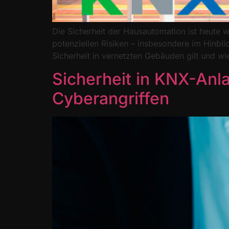
Die Sicherheit der Hausautomation ist heute
potenziellen Risiken – insbesondere im Hinbl
Sicherheit in vernetzten Gebäuden gilt und w
Sicherheit in KNX-Anl
Cyberangriffen