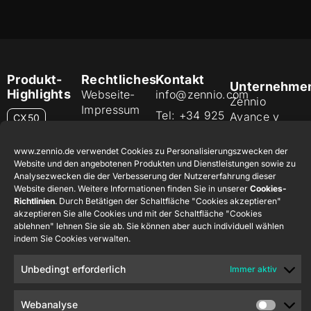
Produkt-
Rechtliches
Kontakt
Unternehme
Highlights
Webseite-
info@zennio.com
Zennio
Impressum
Tel: +34 925
Avance y
CX50
Informationssicherheitsrichtlinie
232 002
Tecnología
S.L. C/ Río
Datenschutzerklärung
Karriere
Flat RGB
www.zennio.de verwendet Cookies zu Personalisierungszwecken der
Jarama, 132.
1/2/4/6/8
Website und den angebotenen Produkten und Dienstleistungen sowie zu
Cookie-
Newsletter
Analysezwecken die der Verbesserung der Nutzererfahrung dieser
Nave P-8.11,
Richtlinie
Website dienen. Weitere Informationen finden Sie in unserer
Cookies-
45007
Soft KNX-
Richtlinien
. Durch Betätigen der Schaltfläche "Cookies akzeptieren"
Zertifikate
Toledo.
Taster
akzeptieren Sie alle Cookies und mit der Schaltfläche "Cookies
55×55
und Qualität
España
ablehnen" lehnen Sie sie ab. Sie können aber auch individuell wählen
indem Sie Cookies verwalten.
Hinweisgebersystem
RemoteBOX
Unbedingt erforderlich
Immer aktiv
ShutterBOX
Drive 8CH
Webanalyse