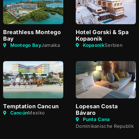
Breathless Montego
Hotel Gorski & Spa
Bay
Kopaonik
Montego Bay
Jamaika
Kopaonik
Serbien
Temptation Cancun
Lopesan Costa
Bávaro
Cancún
Mexiko
Punta Cana
Dominikanische Republik