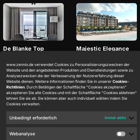
De Blanke Top
Majestic Elegance
Costa Mujeres
Cadzand
Niederlande
Quintana Roo
Mexiko
www.zennio.de verwendet Cookies zu Personalisierungszwecken der
Website und den angebotenen Produkten und Dienstleistungen sowie zu
Analysezwecken die der Verbesserung der Nutzererfahrung dieser
Website dienen. Weitere Informationen finden Sie in unserer
Cookies-
Richtlinien
. Durch Betätigen der Schaltfläche "Cookies akzeptieren"
akzeptieren Sie alle Cookies und mit der Schaltfläche "Cookies ablehnen"
lehnen Sie sie ab. Sie können aber auch individuell wählen indem Sie
Cookies verwalten.
Unbedingt erforderlich
Immer aktiv
Live Aqua San
Royalton Miramar
Miguel de Allende
Cancun
Webanalyse
Guanajuato
México
Cancún
Mexiko